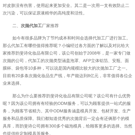
对皮肤没有伤害，使用起来更加安全。其二是一次用一支有效防止二
次污染，可以保证原液精华的高纯度和活性。
二、
次抛代加工
‍厂家推荐
如今有很多品牌为了节约成本和时间会选择代加工厂进行加工。
那么代加工有哪些值得推荐呢？小编经过各方面的了解以及对比给大
家推荐韵斐诗化妆品有限公司，该公司创始于2008年，是一家专门做
次抛的公司，代加工的次抛类型涵盖泡罩、AFP立体铝箔、安瓶、面
膜杯、袋包等10多种，可以说是国内规模比较大的次抛加工厂之一。
目前有20多条次抛化妆品生产线，年产能达到8亿元，非常值得各位企
业来选择。
那么为什么要推荐韵斐诗化妆品有限公司呢？该公司有什么优势
呢？因为该公司拥有有经验的ODM服务，可以为顾客提供一站式的服
务，为顾客节省精力。其中ODM服务涵盖模具开发、包材开发、生产
服务和品质保障。我们都知道优秀的次抛背后一定会有还俩那个的模
具库，而韵斐诗公司拥有300多个磁泡模具，给顾客更多的选择。当然
也提供给定制模具等服务。