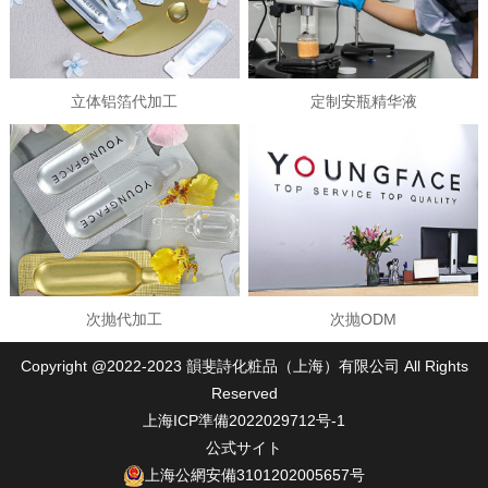
立体铝箔代加工
定制安瓶精华液
次抛代加工
次抛ODM
Copyright @2022-2023 韻斐詩化粧品（上海）有限公司 All Rights
Reserved
上海ICP準備2022029712号-1
公式サイト
上海公網安備3101202005657号