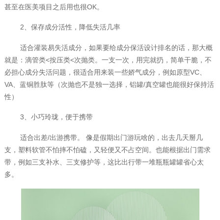
甚至在医美项目之后用也很OK。
2、保存成分活性，降低失活几率
适合灌装易失活成分，如果要给成分保活设计排名的话，那大概
就是：滴管类<按压类<次抛类。一支一次，用完就扔，简单干脆，不
必担心成分失活问题，很适合用来装一些娇气成分，例如原型VC、
VA、蓝铜胜肽等（次抛也不是独一选择，铝罐/真空罐也能很好保持活
性）
3、小巧玲珑，便于携带
适合出差/出游携带。 像是假期出门游玩啥的，出去几天掰几
支，塑料软管不怕摔不怕磕，又轻便又不占空间。也能根据出门需求
带，例如三支补水、三支修护等，这比出行带一堆瓶瓶罐罐省心太
多。