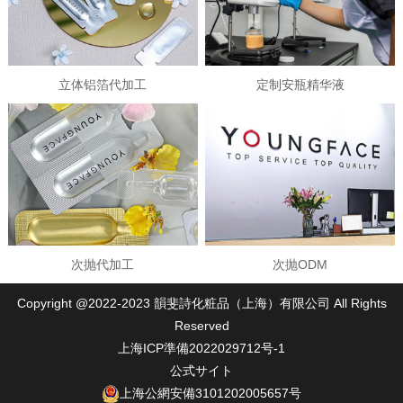
立体铝箔代加工
定制安瓶精华液
次抛代加工
次抛ODM
Copyright @2022-2023 韻斐詩化粧品（上海）有限公司 All Rights
Reserved
上海ICP準備2022029712号-1
公式サイト
上海公網安備3101202005657号