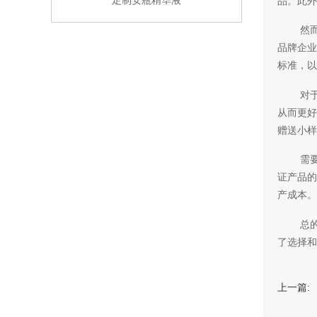
定制安瓶精华液
品。此
然
品牌企业
标准，以
对
从而更好
赠送小样
需
证产品的
产成本。
总
了选择和
上一篇: