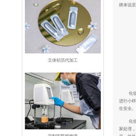
牌来说至
立体铝箔代加工
化
进行小样
生安全。
化
家处理，