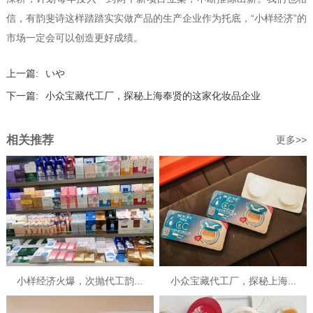
信，有韵斐诗这样踏踏实实做产品的生产企业作为托底，“小样经济”的
市场一定会可以创造更好成绩。
上一篇:
いや
下一篇:
小众宝藏代工厂，探秘上海奉贤的这家化妆品企业
相关推荐
更多>>
小样经济火爆，次抛代工韵...
小众宝藏代工厂，探秘上海...