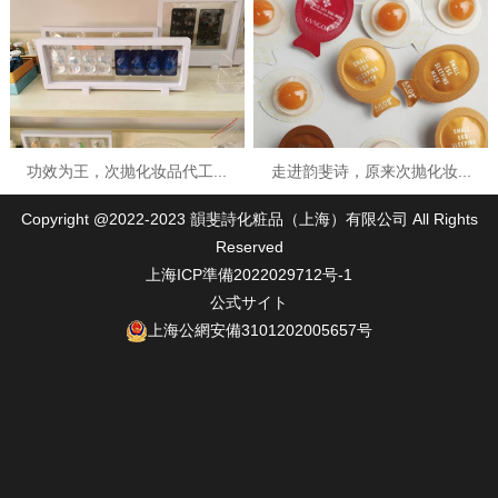
功效为王，次抛化妆品代工...
走进韵斐诗，原来次抛化妆...
Copyright @2022-2023 韻斐詩化粧品（上海）有限公司 All Rights
Reserved
上海ICP準備2022029712号-1
公式サイト
上海公網安備3101202005657号