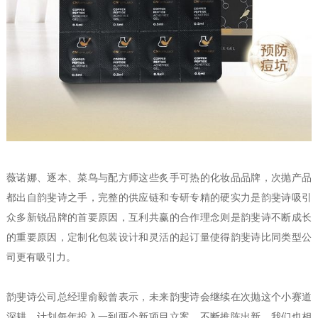
薇诺娜、逐本、菜鸟与配方师这些炙手可热的化妆品品牌，次抛产品
都出自韵斐诗之手，完整的供应链和专研专精的硬实力是韵斐诗吸引
众多新锐品牌的首要原因，互利共赢的合作理念则是韵斐诗不断成长
的重要原因，定制化包装设计和灵活的起订量使得韵斐诗比同类型公
司更有吸引力。
韵斐诗公司总经理俞毅曾表示，未来韵斐诗会继续在次抛这个小赛道
深耕，计划每年投入一到两个新项目立案，不断推陈出新。我们也相