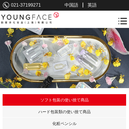
021-37199271
中国語
英語
ソフト包装の使い捨て商品
ハード包装類の使い捨て商品
化粧ペンシル