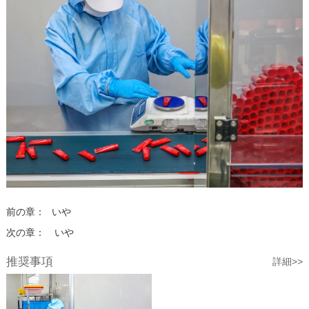
前の章：
いや
次の章：
いや
推奨事項
詳細>>